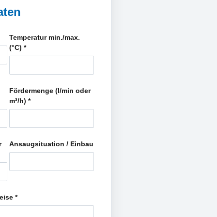
aten
Temperatur min./max.
(°C)
*
Fördermenge (l/min oder
m³/h)
*
r
Ansaugsituation / Einbau
weise
*