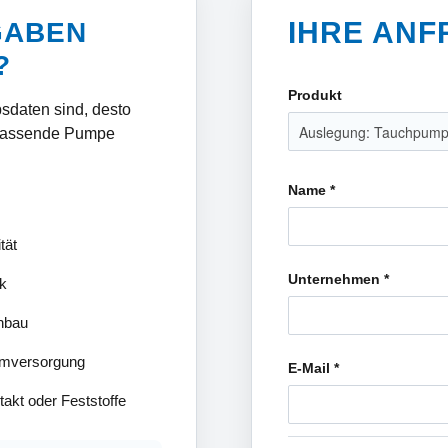
IHRE AN
GABEN
?
Produkt
bsdaten sind, desto
 passende Pumpe
Name
*
tät
Unternehmen
*
k
inbau
omversorgung
E-Mail
*
akt oder Feststoffe