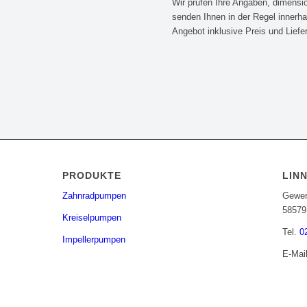
Wir prüfen Ihre Angaben, dimens
senden Ihnen in der Regel innerha
Angebot inklusive Preis und Liefer
PRODUKTE
LIN
Zahnradpumpen
Gewer
58579
Kreiselpumpen
Tel.
0
Impellerpumpen
E-Mai