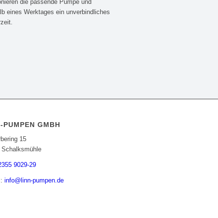
ionieren die passende Pumpe und
lb eines Werktages ein unverbindliches
zeit.
N-PUMPEN GMBH
bering 15
 Schalksmühle
2355 9029-29
l:
info@linn-pumpen.de