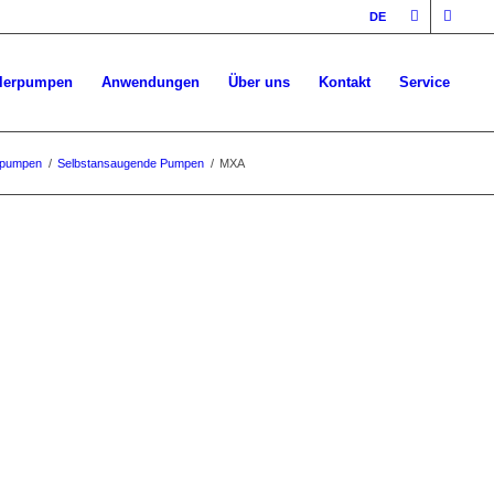
DE
llerpumpen
Anwendungen
Über uns
Kontakt
Service
lpumpen
/
Selbstansaugende Pumpen
/
MXA