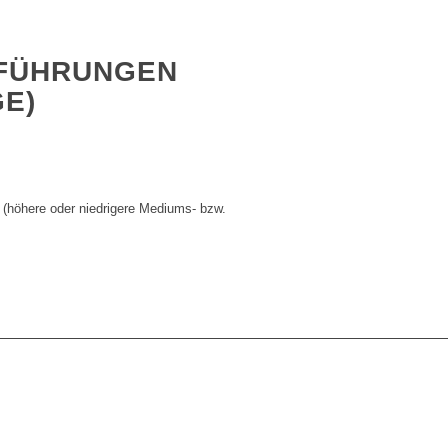
FÜHRUNGEN
GE)
n
 (höhere oder niedrigere Mediums- bzw.