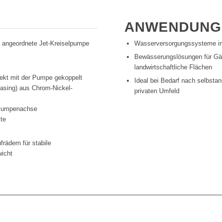
ANWENDUNG
l angeordnete Jet-Kreiselpumpe
Wasserversorgungssysteme i
Bewässerungslösungen für Gä
landwirtschaftliche Flächen
rekt mit der Pumpe gekoppelt
Ideal bei Bedarf nach selbst
Casing) aus Chrom-Nickel-
privaten Umfeld
 Pumpenachse
ite
rädern für stabile
wicht