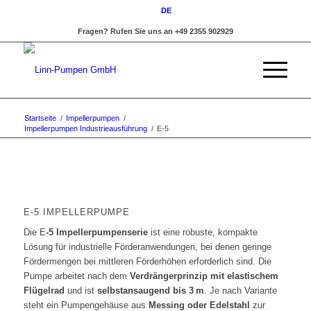
DE
Fragen? Rufen Sie uns an +49 2355 902929
Startseite
/
Impellerpumpen
/
Impellerpumpen Industrieausführung
/
E-5
E-5 IMPELLERPUMPE
Die E
-5 Impellerpumpenserie
ist eine robuste, kompakte
Lösung für industrielle Förderanwendungen, bei denen geringe
Fördermengen bei mittleren Förderhöhen erforderlich sind. Die
Pumpe arbeitet nach dem
Verdrängerprinzip mit elastischem
Flügelrad
und ist
selbstansaugend bis 3 m
. Je nach Variante
steht ein Pumpengehäuse aus
Messing oder Edelstahl
zur