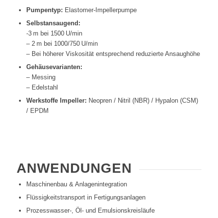
Pumpentyp:
Elastomer-Impellerpumpe
Selbstansaugend:
-3 m bei 1500 U/min
– 2 m bei 1000/750 U/min
– Bei höherer Viskosität entsprechend reduzierte Ansaughöhe
Gehäusevarianten:
– Messing
– Edelstahl
Werkstoffe Impeller:
Neopren / Nitril (NBR) / Hypalon (CSM)
/ EPDM
ANWENDUNGEN
Maschinenbau & Anlagenintegration
Flüssigkeitstransport in Fertigungsanlagen
Prozesswasser-, Öl- und Emulsionskreisläufe