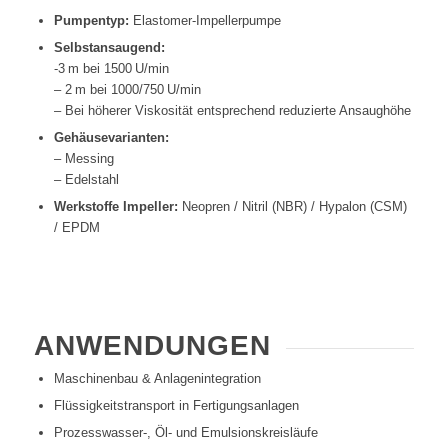
Pumpentyp:
Elastomer-Impellerpumpe
Selbstansaugend:
-3 m bei 1500 U/min
– 2 m bei 1000/750 U/min
– Bei höherer Viskosität entsprechend reduzierte Ansaughöhe
Gehäusevarianten:
– Messing
– Edelstahl
Werkstoffe Impeller:
Neopren / Nitril (NBR) / Hypalon (CSM)
/ EPDM
ANWENDUNGEN
Maschinenbau & Anlagenintegration
Flüssigkeitstransport in Fertigungsanlagen
Prozesswasser-, Öl- und Emulsionskreisläufe