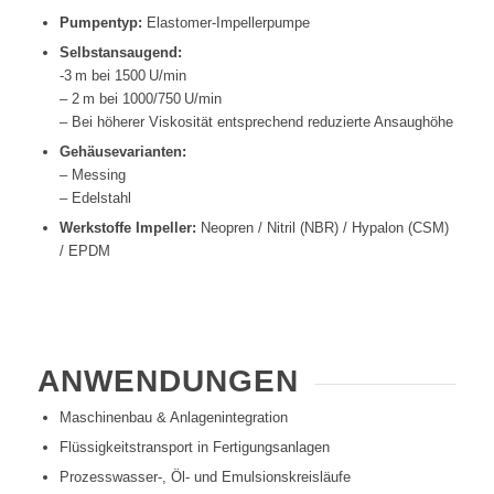
Pumpentyp:
Elastomer-Impellerpumpe
Selbstansaugend:
-3 m bei 1500 U/min
– 2 m bei 1000/750 U/min
– Bei höherer Viskosität entsprechend reduzierte Ansaughöhe
Gehäusevarianten:
– Messing
– Edelstahl
Werkstoffe Impeller:
Neopren / Nitril (NBR) / Hypalon (CSM)
/ EPDM
ANWENDUNGEN
Maschinenbau & Anlagenintegration
Flüssigkeitstransport in Fertigungsanlagen
Prozesswasser-, Öl- und Emulsionskreisläufe