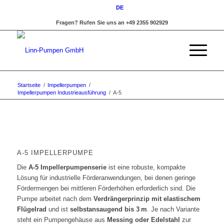
DE
Fragen? Rufen Sie uns an +49 2355 902929
Startseite
/
Impellerpumpen
/
Impellerpumpen Industrieausführung
/
A-5
A-5 IMPELLERPUMPE
Die
A-5 Impellerpumpenserie
ist eine robuste, kompakte
Lösung für industrielle Förderanwendungen, bei denen geringe
Fördermengen bei mittleren Förderhöhen erforderlich sind. Die
Pumpe arbeitet nach dem
Verdrängerprinzip mit elastischem
Flügelrad
und ist
selbstansaugend bis 3 m
. Je nach Variante
steht ein Pumpengehäuse aus
Messing oder Edelstahl
zur