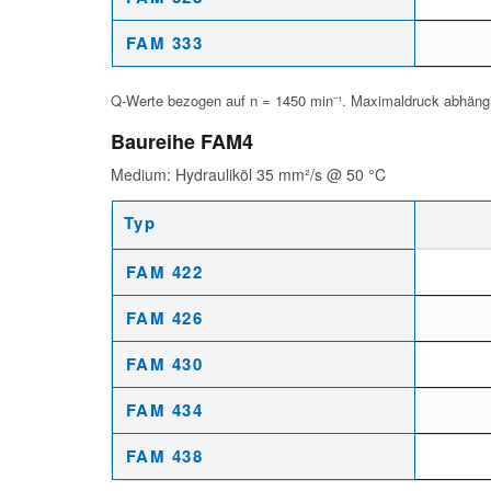
FAM 333
Q-Werte bezogen auf n = 1450 min⁻¹. Maximaldruck abhängi
Baureihe FAM4
Medium: Hydrauliköl 35 mm²/s @ 50 °C
Typ
Leistungsdaten Baureihe FAM4 – Hydrauliköl 35 mm²/s @ 50 °
FAM 422
FAM 426
FAM 430
FAM 434
FAM 438