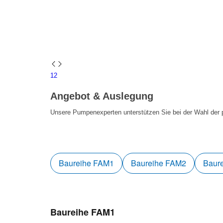
1
2
Angebot & Auslegung
Unsere Pumpenexperten unterstützen Sie bei der Wahl der 
Baureihe FAM1
Baureihe FAM2
Baur
Baureihe FAM1