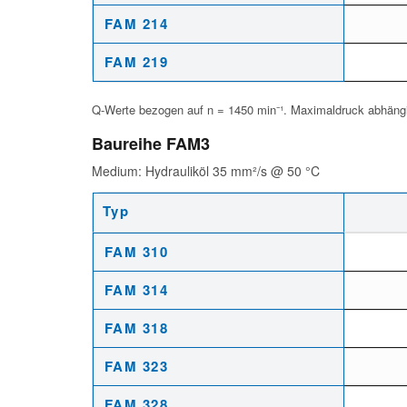
FAM 214
FAM 219
Q-Werte bezogen auf n = 1450 min⁻¹. Maximaldruck abhängi
Baureihe FAM3
Medium: Hydrauliköl 35 mm²/s @ 50 °C
Typ
Leistungsdaten Baureihe FAM3 – Hydrauliköl 35 mm²/s @ 50 °
FAM 310
FAM 314
FAM 318
FAM 323
FAM 328