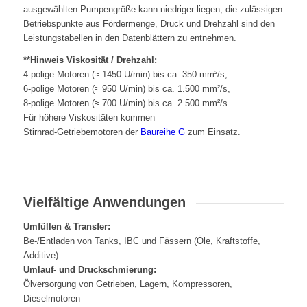
ausgewählten Pumpengröße kann niedriger liegen; die zulässigen
Betriebspunkte aus Fördermenge, Druck und Drehzahl sind den
Leistungstabellen in den Datenblättern zu entnehmen.
**Hinweis Viskosität / Drehzahl:
4-polige Motoren (≈ 1450 U/min) bis ca. 350 mm²/s,
6-polige Motoren (≈ 950 U/min) bis ca. 1.500 mm²/s,
8-polige Motoren (≈ 700 U/min) bis ca. 2.500 mm²/s.
Für höhere Viskositäten kommen
Stirnrad-Getriebemotoren der
Baureihe G
zum Einsatz.
Vielfältige Anwendungen
Umfüllen & Transfer:
Be-/Entladen von Tanks, IBC und Fässern (Öle, Kraftstoffe,
Additive)
Umlauf- und Druckschmierung:
Ölversorgung von Getrieben, Lagern, Kompressoren,
Dieselmotoren